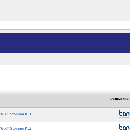
Däckfabrikat
-W XT, Stomme KL1.
-W XT, Stomme KL2.