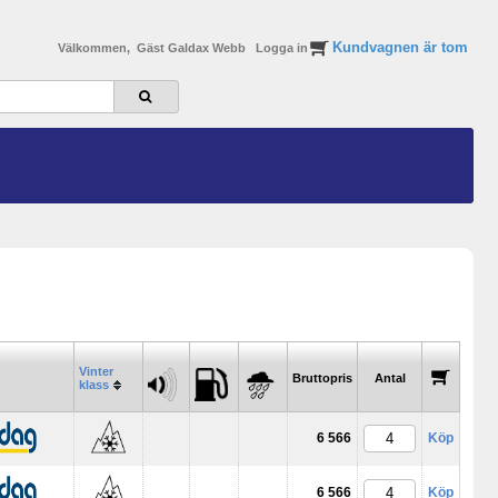
Kundvagnen är tom
Välkommen, Gäst Galdax Webb
Logga in
____
____
____
Vinter
_________
Bruttopris
Antal
klass
6 566
Köp
6 566
Köp