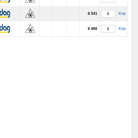
6 541
Köp
6 466
Köp