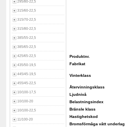
295/80-22,5
315/60-22,5
315/70-22,5
315/80-22,5
385/55-22,5
385/65-22,5
425/65-22,5
Produktnr.
Fabrikat
435/50-19,5
445/45-19,5
Vinterklass
455/45-22,5
Återvinningsklass
10/100-17,5
Ljudnivå
10/100-20
Belastningsindex
Bränsle klass
10/100-22,5
Hastighetskod
11/100-20
Bromsförmåga vått underlag