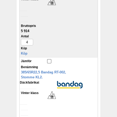
____
____
____
Bruttopris
5 914
Antal
Köp
Köp
Jämför
Benämning
385/65R22,5 Bandag RT-002,
Stomme KL2.
Däckfabrikat
_________
Vinter klass
____
____
____