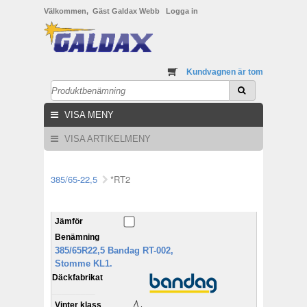
Välkommen, Gäst Galdax Webb
Logga in
Kundvagnen är tom
VISA MENY
VISA ARTIKELMENY
385/65-22,5
*RT2
Jämför
Benämning
385/65R22,5 Bandag RT-002,
Stomme KL1.
Däckfabrikat
_________
Vinter klass