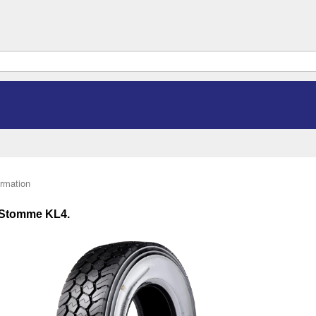
ormation
 Stomme KL4.