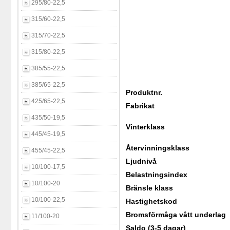
295/80-22,5
315/60-22,5
315/70-22,5
315/80-22,5
385/55-22,5
385/65-22,5
Produktnr.
425/65-22,5
Fabrikat
435/50-19,5
Vinterklass
445/45-19,5
Återvinningsklass
455/45-22,5
Ljudnivå
10/100-17,5
Belastningsindex
10/100-20
Bränsle klass
10/100-22,5
Hastighetskod
Bromsförmåga vått underlag
11/100-20
Saldo (3-5 dagar)