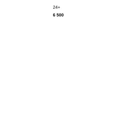
24+
6 500