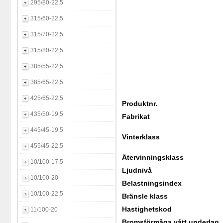
295/80-22,5
315/60-22,5
315/70-22,5
315/80-22,5
385/55-22,5
385/65-22,5
425/65-22,5
Produktnr.
435/50-19,5
Fabrikat
445/45-19,5
Vinterklass
455/45-22,5
Återvinningsklass
10/100-17,5
Ljudnivå
10/100-20
Belastningsindex
10/100-22,5
Bränsle klass
Hastighetskod
11/100-20
Bromsförmåga vått underlag